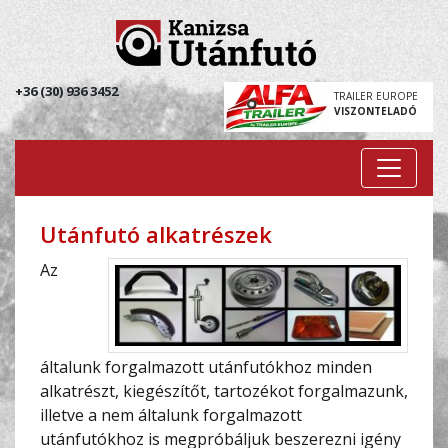
+36 (30) 936 3452
TRAILER EUROPE
VISZONTELADÓ
Utánfutó alkatrészek
Az
általunk forgalmazott utánfutókhoz minden
alkatrészt, kiegészítőt, tartozékot forgalmazunk,
illetve a nem általunk forgalmazott
utánfutókhoz is megpróbáljuk beszerezni igény