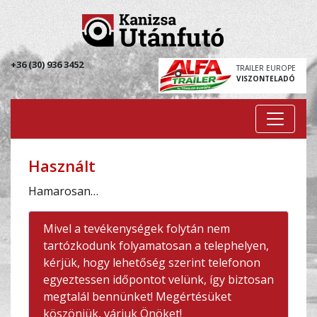
+36 (30) 936 3452
TRAILER EUROPE
VISZONTELADÓ
Használt
Hamarosan…
Mivel a tevékenységek folytán nem
tartózkodunk folyamatosan a telephelyen,
kérjük, hogy lehetőség szerint telefonon
egyeztessen időpontot velünk, így biztosan
megtalál bennünket! Megértésüket
köszönjük, várjuk Önöket!