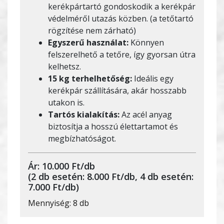
kerékpártartó gondoskodik a kerékpár
védelméről utazás közben. (a tetőtartó
rögzítése nem zárható)
Egyszerű használat:
Könnyen
felszerelhető a tetőre, így gyorsan útra
kelhetsz.
15 kg terhelhetőség:
Ideális egy
kerékpár szállítására, akár hosszabb
utakon is.
Tartós kialakítás:
Az acél anyag
biztosítja a hosszú élettartamot és
megbízhatóságot.
Ár: 10.000 Ft/db
(2 db esetén: 8.000 Ft/db, 4 db esetén:
7.000 Ft/db)
Mennyiség: 8 db