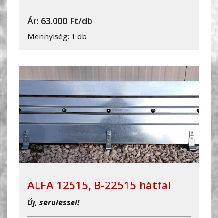
Ár: 63.000 Ft/db
Mennyiség: 1 db
ALFA 12515, B-22515 hátfal
Új, sérüléssel!