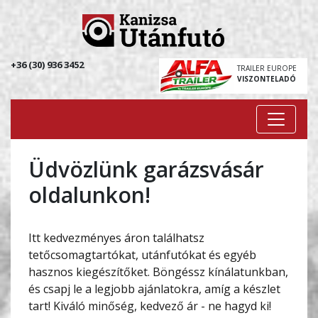
+36 (30) 936 3452
TRAILER EUROPE
VISZONTELADÓ
Üdvözlünk garázsvásár
oldalunkon!
Itt kedvezményes áron találhatsz
tetőcsomagtartókat, utánfutókat és egyéb
hasznos kiegészítőket. Böngéssz kínálatunkban,
és csapj le a legjobb ajánlatokra, amíg a készlet
tart! Kiváló minőség, kedvező ár - ne hagyd ki!