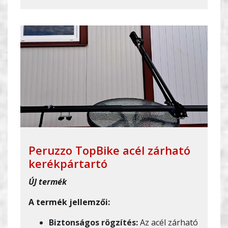
Peruzzo TopBike acél zárható
kerékpártartó
ÚJ termék
A termék jellemzői:
Biztonságos rögzítés:
Az acél zárható