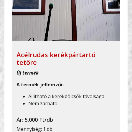
Acélrudas kerékpártartó
tetőre
ÚJ termék
A termék jellemzői:
Állítható a kerékbölcsők távolsága
Nem zárható
Ár: 5.000 Ft/db
Mennyiség: 1 db