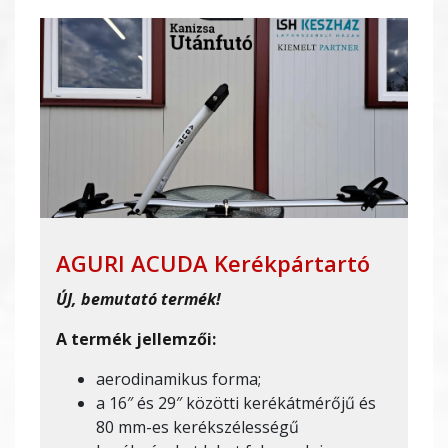
AGURI ACUDA Kerékpártartó
ÚJ, bemutató termék!
A termék jellemzői:
aerodinamikus forma;
a 16″ és 29″ közötti kerékátmérőjű és
80 mm-es kerékszélességű