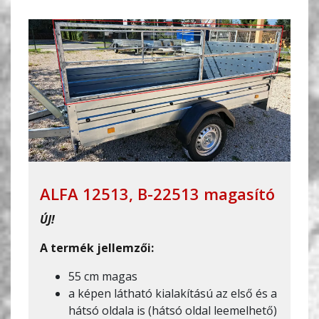
ALFA 12513, B-22513 magasító
ÚJ!
A termék jellemzői:
55 cm magas
a képen látható kialakítású az első és a
hátsó oldala is (hátsó oldal leemelhető)