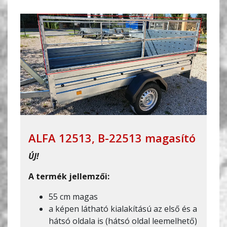
ALFA 12513, B-22513 magasító
ÚJ!
A termék jellemzői:
55 cm magas
a képen látható kialakítású az első és a
hátsó oldala is (hátsó oldal leemelhető)