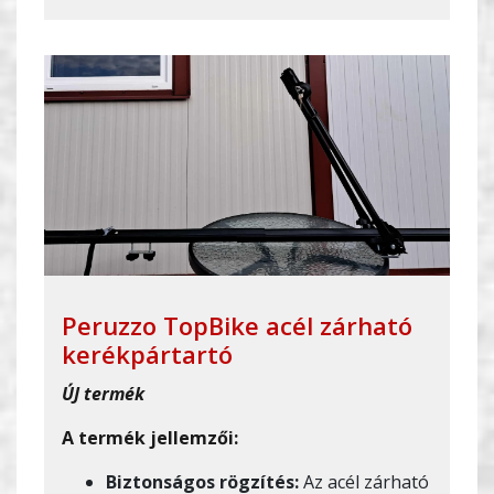
Peruzzo TopBike acél zárható
kerékpártartó
ÚJ termék
A termék jellemzői:
Biztonságos rögzítés:
Az acél zárható