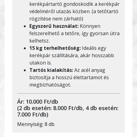
kerékpártartó gondoskodik a kerékpár
védelméről utazás közben. (a tetőtartó
rögzítése nem zárható)
Egyszerű használat:
Könnyen
felszerelhető a tetőre, így gyorsan útra
kelhetsz.
15 kg terhelhetőség:
Ideális egy
kerékpár szállítására, akár hosszabb
utakon is.
Tartós kialakítás:
Az acél anyag
biztosítja a hosszú élettartamot és
megbízhatóságot.
Ár: 10.000 Ft/db
(2 db esetén: 8.000 Ft/db, 4 db esetén:
7.000 Ft/db)
Mennyiség: 8 db