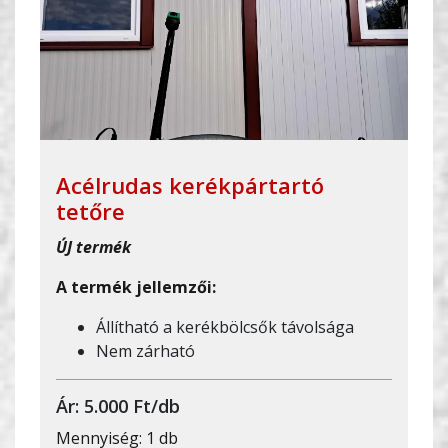
Acélrudas kerékpártartó
tetőre
ÚJ termék
A termék jellemzői:
Állítható a kerékbölcsők távolsága
Nem zárható
Ár: 5.000 Ft/db
Mennyiség: 1 db