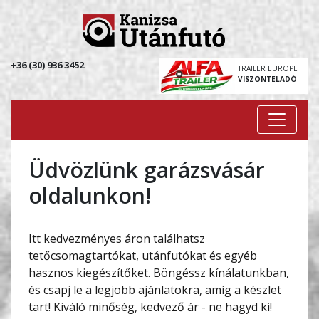
+36 (30) 936 3452
TRAILER EUROPE
VISZONTELADÓ
Üdvözlünk garázsvásár
oldalunkon!
Itt kedvezményes áron találhatsz
tetőcsomagtartókat, utánfutókat és egyéb
hasznos kiegészítőket. Böngéssz kínálatunkban,
és csapj le a legjobb ajánlatokra, amíg a készlet
tart! Kiváló minőség, kedvező ár - ne hagyd ki!