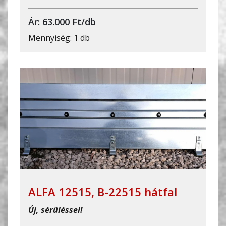
Ár: 63.000 Ft/db
Mennyiség: 1 db
ALFA 12515, B-22515 hátfal
Új, sérüléssel!