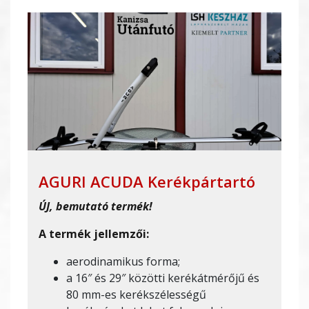
AGURI ACUDA Kerékpártartó
ÚJ, bemutató termék!
A termék jellemzői:
aerodinamikus forma;
a 16″ és 29″ közötti kerékátmérőjű és
80 mm-es kerékszélességű