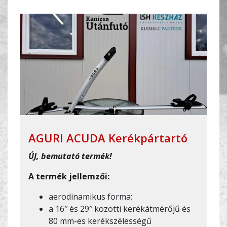
AGURI ACUDA Kerékpártartó
ÚJ, bemutató termék!
A termék jellemzői:
aerodinamikus forma;
a 16″ és 29″ közötti kerékátmérőjű és
80 mm-es kerékszélességű