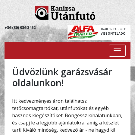
+36 (30) 936 3452
TRAILER EUROPE
VISZONTELADÓ
Üdvözlünk garázsvásár
oldalunkon!
Itt kedvezményes áron találhatsz
tetőcsomagtartókat, utánfutókat és egyéb
hasznos kiegészítőket. Böngéssz kínálatunkban,
és csapj le a legjobb ajánlatokra, amíg a készlet
tart! Kiváló minőség, kedvező ár - ne hagyd ki!